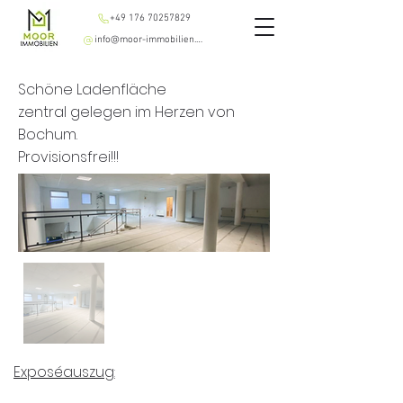
+49 176 70257829
info@moor-immobilien.de
Schöne Ladenfläche
zentral gelegen im Herzen von
Bochum.
Provisionsfrei!!!
1.100 € Kaltmiete
Bochum, Deutschland
Exposéauszug
: