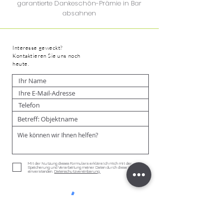
garantierte Dankeschön-Prämie in Bar
absahnen
Interesse geweckt?
Kontaktieren Sie uns noch
heute.
Mit der Nutzung dieses Formulars erkläre ich mich mit der
Speicherung und Verarbeitung meiner Daten durch diese Website
einverstanden.
Datenschutzvereinbarung.
Senden